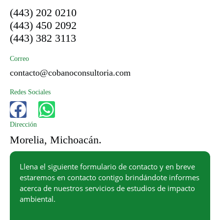
(443) 202 0210
(443) 450 2092
(443) 382 3113
Correo
contacto@cobanoconsultoria.com
Redes Sociales
F
W
a
h
Dirección
c
a
Morelia, Michoacán.
e
t
Llena el siguiente formulario de contacto y en breve
b
s
estaremos en contacto contigo brindándote informes
o
a
acerca de nuestros servicios de estudios de impacto
ambiental.
o
p