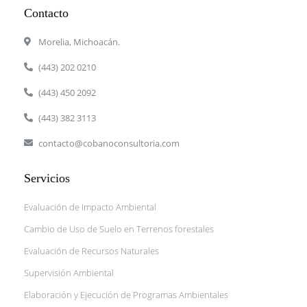
b
s
Contacto
o
a
o
p
Morelia, Michoacán.
k
p
-
(443) 202 0210
f
(443) 450 2092
(443) 382 3113
contacto@cobanoconsultoria.com
Servicios
Evaluación de Impacto Ambiental
Cambio de Uso de Suelo en Terrenos forestales
Evaluación de Recursos Naturales
Supervisión Ambiental
Elaboración y Ejecución de Programas Ambientales